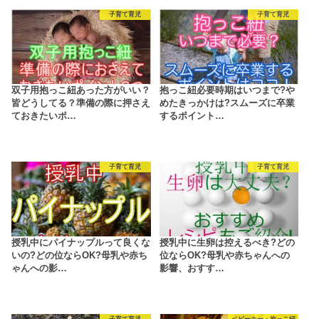
子育て育児
子育て育児
双子用抱っこ紐あった方がいい？
抱っこ紐必要時期はいつまで?や
皆どうしてる？準備の際に押さえ
めたきっかけは?スムーズに卒業
ておきたいポ…
するポイント…
子育て育児
子育て育児
授乳中にパイナップルって良くな
授乳中に生卵は控えるべき?どの
いの?どの位ならOK?母乳や赤ち
位ならOK?母乳や赤ちゃんへの
ゃんへの影…
影響、おすす…