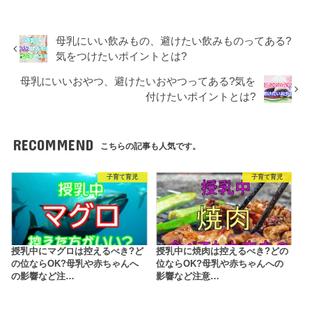
母乳にいい飲みもの、避けたい飲みものってある?
気をつけたいポイントとは?
母乳にいいおやつ、避けたいおやつってある?気を
付けたいポイントとは?
RECOMMEND
こちらの記事も人気です。
子育て育児
子育て育児
授乳中にマグロは控えるべき?ど
授乳中に焼肉は控えるべき?どの
の位ならOK?母乳や赤ちゃんへ
位ならOK?母乳や赤ちゃんへの
の影響など注…
影響など注意…