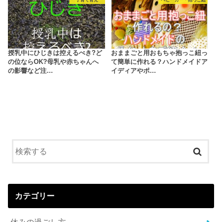
子育て育児
ベビーカー・抱っこ紐
授乳中にひじきは控えるべき?ど
おままごと用おもちゃ抱っこ紐っ
の位ならOK?母乳や赤ちゃんへ
て簡単に作れる？ハンドメイドア
の影響など注…
イディアやポ…
カテゴリー