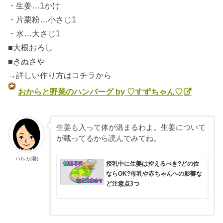
・生姜…1かけ
・片栗粉…小さじ1
・水…大さじ1
■大根おろし
■きぬさや
→詳しい作り方はコチラから
おからと野菜のハンバーグ by ♡すずちゃん♡
生姜も入って体が温まるわよ。生姜について
が載ってるから読んでみてね。
ハルカ(妻)
授乳中に生姜は控えるべき?どの位
ならOK?母乳や赤ちゃんへの影響な
ど注意点3つ