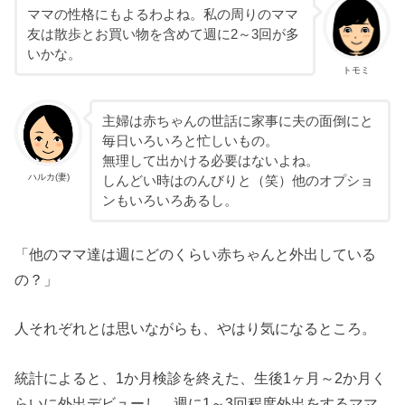
ママの性格にもよるわよね。私の周りのママ
友は散歩とお買い物を含めて週に2～3回が多
いかな。
トモミ
主婦は赤ちゃんの世話に家事に夫の面倒にと
毎日いろいろと忙しいもの。
無理して出かける必要はないよね。
ハルカ(妻)
しんどい時はのんびりと（笑）他のオプショ
ンもいろいろあるし。
「他のママ達は週にどのくらい赤ちゃんと外出している
の？」
人それぞれとは思いながらも、やはり気になるところ。
統計によると、1か月検診を終えた、生後1ヶ月～2か月く
らいに外出デビューし、週に1～3回程度外出をするママ