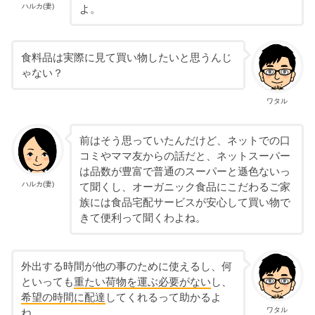
ハルカ(妻)
よ。
食料品は実際に見て買い物したいと思うんじ
ゃない？
ワタル
前はそう思っていたんだけど、ネットでの口
コミやママ友からの話だと、ネットスーパー
は品数が豊富で普通のスーパーと遜色ないっ
ハルカ(妻)
て聞くし、オーガニック食品にこだわるご家
族には食品宅配サービスが安心して買い物で
きて便利って聞くわよね。
外出する時間が他の事のために使えるし、何
といっても
重たい荷物を運ぶ必要がない
し、
希望の時間に配達
してくれるって助かるよ
ワタル
ね。