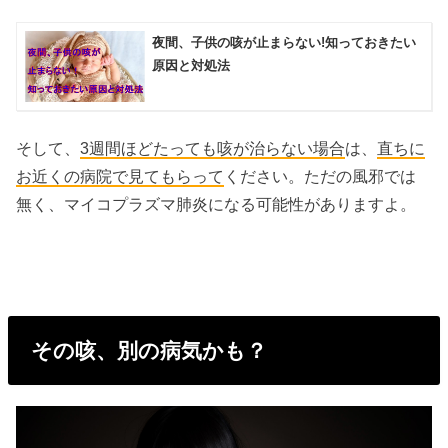
夜間、子供の咳が止まらない!知っておきたい
原因と対処法
そして、
3
週間
ほどたっても
咳
が
治らない
場合
は、
直ちに
お近くの病院で見てもらって
ください。ただの風邪では
無く、マイコプラズマ肺炎になる可能性がありますよ。
その咳、別の病気かも？