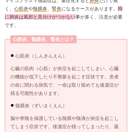
マイコプラズマ感染症は、重症化すると
肺炎
だけで無
く、
心筋炎
や
髄膜炎
、
腎炎
になるケースがあります。
特
に
肺炎は風邪と見分けがつかない
事が多く、注意が必要
です。
心筋炎、髄膜炎、腎炎とは？
心筋炎（しんきんえん）
心臓の筋肉（心筋）が炎症を起こしてしまい、心臓
の機能が低下したり不整脈を起こす症状です。患者
の命に関わる病気で、一命は取り留めても後遺症が
残る可能性があります。
髄膜炎（ずいまくえん）
脳や脊髄を保護している髄膜や髄液が炎症を起こし
てしまう症状です。後遺症が残ってしまったり、最