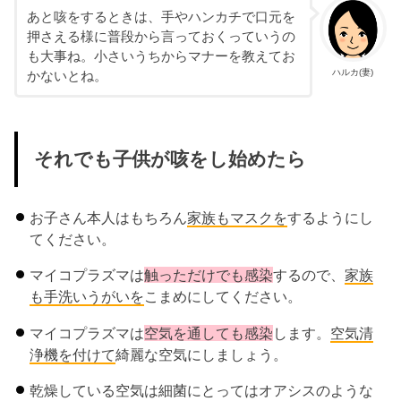
あと咳をするときは、手やハンカチで口元を
押さえる様に普段から言っておくっていうの
も大事ね。小さいうちからマナーを教えてお
ハルカ(妻)
かないとね。
それでも子供が咳をし始めたら
お子さん本人はもちろん
家族
も
マスク
を
するようにし
てください。
マイコプラズマは
触っただけでも感染
するので、
家族
も
手洗いうがいを
こまめにしてください。
マイコプラズマは
空気を通しても感染
します。
空気清
浄機
を付けて
綺麗な空気にしましょう。
乾燥している空気は細菌にとってはオアシスのような