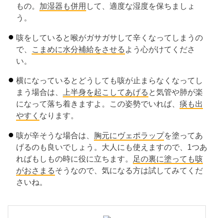
もの。
加湿器
も併用
して、適度な湿度を保ちましょ
う。
咳をしていると喉がガサガサして辛くなってしまうの
で、
こまめに
水分補給
をさせる
よう心がけてくださ
い。
横になっているとどうしても咳が止まらなくなってし
まう場合は、
上半身を起こしてあげる
と気管や肺が楽
になって落ち着きますよ。この姿勢でいれば、
痰
も
出
やすく
なります。
咳が辛そうな場合は、
胸元に
ヴェポラップ
を塗ってあ
げるのも良いでしょう。大人にも使えますので、1つあ
ればもしもの時に役に立ちます。
足の裏に塗っても咳
がおさまる
そうなので、気になる方は試してみてくだ
さいね。