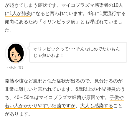
が起きてしまう症状です。
マイコプラズマ感染者
の
10人
に1人
が
肺炎
になると言われています。4年に1度流行する
傾向にあるため「オリンピック病」とも呼ばれていまし
た。
オリンピックって･･･そんなにめでたいもん
じゃ無いわよ！
ハルカ（妻）
発熱や咳など風邪と似た症状が出るので、見分けるのが
非常に難しいと言われています。6歳以上の小児肺炎のう
ち、40～50％はマイコプラズマ細菌が原因です。
子供
や
若い人
がかかりやすい細菌ですが
、
大人
も
感染
する
こと
があります。