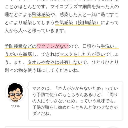
ことがほとんどです。マイコプラズマ細菌を持った人の
唾などによる
飛沫感染
や、感染した人と一緒に過ごすこ
とにより感染してしまう
空気感染（接触感染）
によって
人から人へと移っていきます。
予防接種などの
ワクチンがない
ので、日頃から
手洗い
、
うがい
を徹底
し、できれば
マスク
をした方が良い
でしょ
う。また、
タオル
や
食器
は
共有しない
で、ひとりひとり
別々の物を使う様にしてくださいね。
マスクは、「本人がかからないため」ってい
う予防で使うのももちろんあるけど、「周り
の人にうつさないため」っていう意味でも、
ワタル
子供が咳をし始めたらきちんと使わせなきゃ
ダメだね。