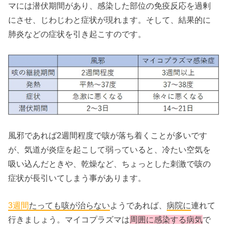
マには潜伏期間があり、感染した部位の免疫反応を過剰
にさせ、じわじわと症状が現れます。そして、結果的に
肺炎などの症状を引き起こすのです。
風邪であれば2週間程度で咳が落ち着くことが多いです
が、気道が炎症を起こして弱っていると、冷たい空気を
吸い込んだときや、乾燥など、ちょっとした刺激で咳の
症状が長引いてしまう事があります。
3週間
たっても咳が治らない
ようであれば、
病院に
連れて
行きましょう。マイコプラズマは
周囲に感染する病気
で