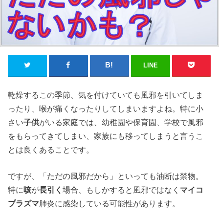
LINE
乾燥するこの季節、気を付けていても風邪を引いてしま
ったり、喉が痛くなったりしてしまいますよね。特に小
さい
子供
がいる家庭では、幼稚園や保育園、学校で風邪
をもらってきてしまい、家族にも移ってしまうと言うこ
とは良くあることです。
ですが、「ただの風邪だから」といっても油断は禁物。
特に
咳
が
長引く
場合、もしかすると風邪ではなく
マイコ
プラズマ
肺炎に感染している可能性があります。