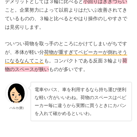
デメリットとしては３輪に比べると
小回りはききづらい
こと。企業努力によって以前よりはだいぶ改善されてき
ているものの、３輪と比べるとやはり操作のしやすさで
は見劣りします。
ついつい荷物を取っ手のところにかけてしまいがちです
が、本体が軽い分
荷物が
重
すぎてベビーカーが倒れそう
になるなんてこと
も。コンパクトである反面３輪より
荷
物のスペースが狭い
ものが多いです
。
電車やバス、車を利用するなら持ち運び便利
な軽い方がいいわね。荷物のスペースはベビ
ーカー毎に違うから実際に買うときにカバン
ハルカ(妻)
を入れて確かめるといいわ。