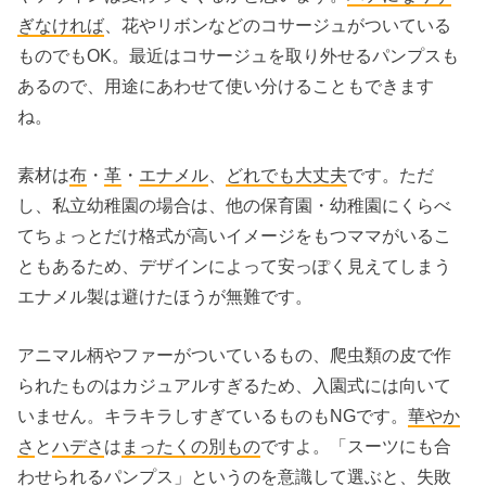
ぎなければ
、花やリボンなどのコサージュがついている
ものでもOK。最近はコサージュを取り外せるパンプスも
あるので、用途にあわせて使い分けることもできます
ね。
素材は
布
・
革
・
エナメル
、
どれでも大丈夫
です。ただ
し、私立幼稚園の場合は、他の保育園・幼稚園にくらべ
てちょっとだけ格式が高いイメージをもつママがいるこ
ともあるため、デザインによって安っぽく見えてしまう
エナメル製は避けたほうが無難です。
アニマル柄やファーがついているもの、爬虫類の皮で作
られたものはカジュアルすぎるため、入園式には向いて
いません。キラキラしすぎているものもNGです。
華やか
さ
と
ハデさ
は
まったくの別もの
ですよ。「スーツにも合
わせられるパンプス」というのを意識して選ぶと、失敗