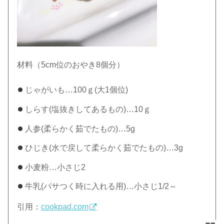
材料（5cm位のおやき8個分）
じゃがいも…100ｇ(大1個位)
しらす(塩抜きしてあるもの)…10ｇ
人参(柔らかく茹でたもの)…5g
ひじき(水で戻して柔らかく茹でたもの)…3g
小麦粉…小さじ2
牛乳(パサつく時に入れる用)…小さじ1/2～
引用：
cookpad.com