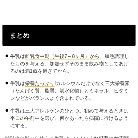
まとめ
牛乳は
離乳食中期（生後7～8ヶ月）から
、加熱調理し
たものを与える。加熱せずそのまま飲み物としてあげ
るのは満1歳を過ぎてから。
牛乳は
栄養たっぷり
!カルシウムだけでなく三大栄養素
（たんぱく質、脂質、炭水化物）とミネラル、ビタミ
ンなどがバランスよく含まれている。
牛乳は三大アレルゲンのひとつ。初めて与えるときは
平日の午前中
を選び、何かあったら病院に行けるよう
にする。