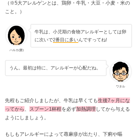
（※5大アレルゲンとは、鶏卵・牛乳・大豆・小麦・米の
こと。）
牛乳は、小児期の食物アレルギーとしては卵
に次いで
2番目に多い
んですってね!
ハルカ(妻)
うん。最初は特に、アレルギーが心配だね。
ワタル
先程もご紹介しましたが、牛乳は早くても
生後7ヶ月にな
ってから
、
スプーン1杯程
を必ず
加熱調理
してから与える
ようにしましょう。
もしもアレルギーによって蕁麻疹が出たり、下痢や嘔