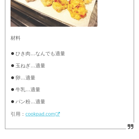
材料
ひき肉…なんでも適量
玉ねぎ…適量
卵…適量
牛乳…適量
パン粉…適量
引用：
cookpad.com