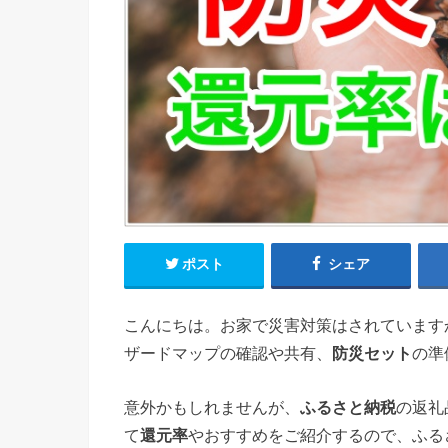
ポスト
シェア
こんにちは。お家で災害対策はされています
ザードマップの確認や共有、
防災セット
の準
意外かもしれませんが、
ふるさと納税
の返礼
て
還元率
やおすすめをご紹介するので、ふる