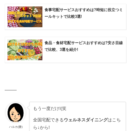
食事宅配サービスおすすめは?時短に役立つミ
ールキットで比較3選!
食品・食材宅配サービスおすすめは?安さ目線
で比較、3選を紹介!
——–
もう一度だけ!(笑
全国宅配できる
ウェルネスダイニング
はこち
ハルカ(妻)
ら↓から!